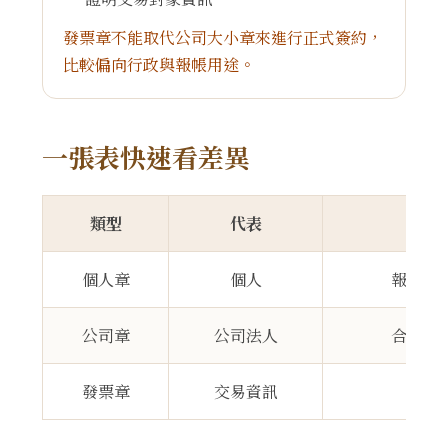
發票章不能取代公司大小章來進行正式簽約，
比較偏向行政與報帳用途。
一張表快速看差異
類型
代表
個人章
個人
報稅、
公司章
公司法人
合約、
發票章
交易資訊
發票