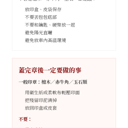
放印盒、皮袋保存
不要丟包包底部
不要和鑰匙、硬幣放一起
避免陽光直曬
避免放車內高溫環境
蓋完章後一定要做的事
一般印章：檀木／赤牛角／玉石類
用衛生紙或柔軟布輕壓印面
把殘留印泥清掉
放回印盒或皮套
不要：