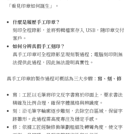
「看見印章如何誕生」。
什麼是履歷手工印章？
刻印全程錄影，並將剪輯檔案存入 USB，隨印章交付
客戶。
如何分辨真假手工刻印？
真手工印章可全程錄影呈現刻製過程；電腦刻印則無
法提供此過程，因此無法證明真實性。
真手工印章的製作過程可概括為三大步驟：
寫、刻、修
寫：工匠以毛筆將印文反字書寫於印面上，要求書法
精確及比例合理，確保字體風格與辨識度。
刻：沿毛筆字輪廓逐步雕刻，去除空白區域，保留字
跡雛形。此過程需高度專注及穩定手感。
修：依據工匠經驗修飾筆劃粗細及轉彎角度，使文字