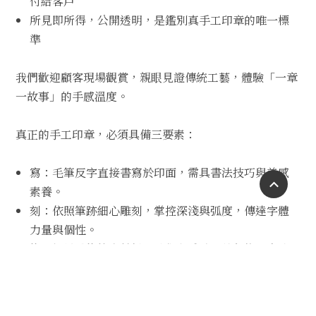
付給客戶
所見即所得，公開透明，是鑑別真手工印章的唯一標
準
我們歡迎顧客現場觀賞，親眼見證傳統工藝，體驗「一章
一故事」的手感溫度。
真正的手工印章，必須具備三要素：
寫：毛筆反字直接書寫於印面，需具書法技巧與美感
素養。
刻：依照筆跡細心雕刻，掌控深淺與弧度，傳達字體
力量與個性。
修：細緻雕修筆畫轉折，強化立體感，使每枚印章成
為藝術品。
鐘鼎文（又稱金文）為商周青銅器銘文，結構古樸、無法